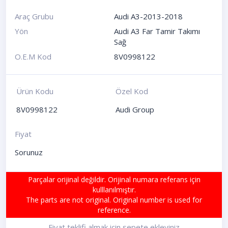
Araç Grubu
Audi A3-2013-2018
Yön
Audi A3 Far Tamir Takımı
Sağ
O.E.M Kod
8V0998122
Ürün Kodu
Özel Kod
8V0998122
Audi Group
Fiyat
Sorunuz
Parçalar orijinal değildir. Orijinal numara referans için
kulllanılmıştır.
The parts are not original. Original number is used for
reference.
Fiyat teklifi almak için sepete ekleyiniz