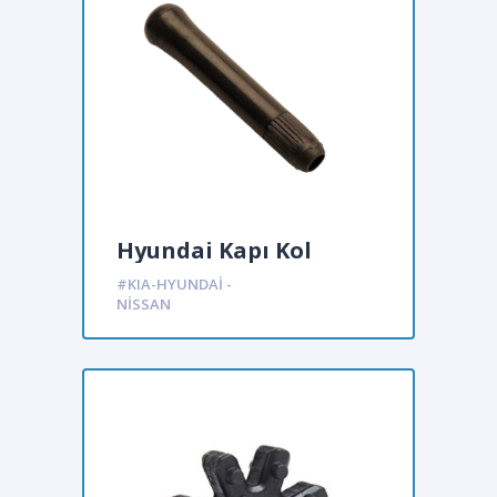
Hyundai Kapı Kol
pimleri 12179
#KIA-HYUNDAI -
NISSAN