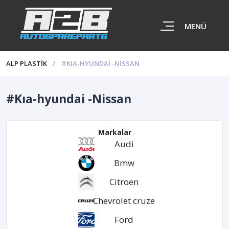
MENÜ
ALP PLASTİK
#KIA-HYUNDAI -NISSAN
#Kıa-hyundai -Nissan
Markalar
Audi
Bmw
Citroen
Chevrolet cruze
Ford